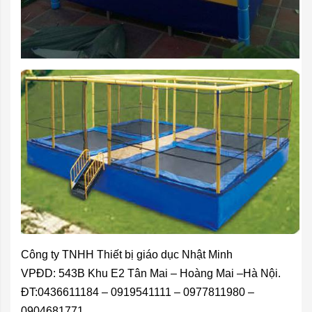
Công ty TNHH Thiết bị giáo dục Nhật Minh
VPĐD: 543B Khu E2 Tân Mai – Hoàng Mai –Hà Nội.
ĐT:0436611184 – 0919541111 – 0977811980 –
0904681771