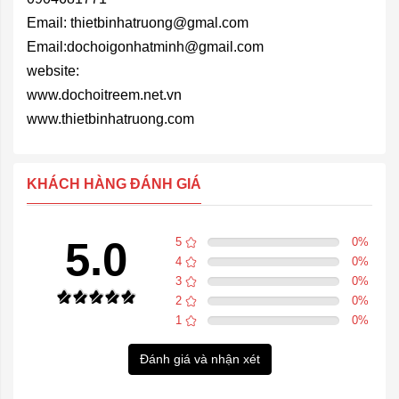
Email: thietbinhatruong@gmal.com
Email:dochoigonhatminh@gmail.com
website:
www.dochoitreem.net.vn
www.thietbinhatruong.com
KHÁCH HÀNG ĐÁNH GIÁ
5.0
5
0
%
4
0
%
3
0
%
2
0
%
1
0
%
Đánh giá và nhận xét