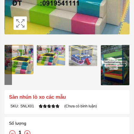
Sàn nhún lò xo các mẫu
SKU:
SNLX01
(Chưa có bình luận)
Số lượng