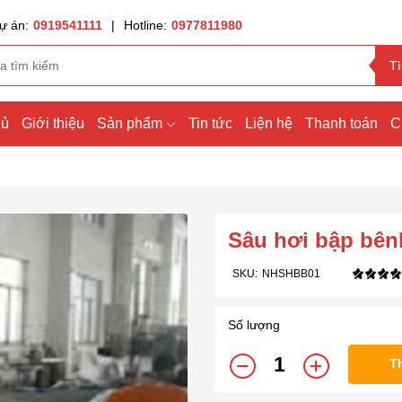
ự án:
0919541111
|
Hotline:
0977811980
T
hủ
Giới thiệu
Sản phẩm
Tin tức
Liện hệ
Thanh toán
C
Sâu hơi bập bên
SKU:
NHSHBB01
Số lượng
T