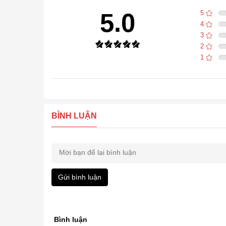
5.0
5
4
3
2
1
BÌNH LUẬN
Gửi bình luận
Bình luận