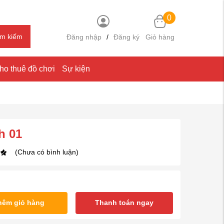
0
ìm kiếm
Đăng nhập
/
Đăng ký
Giỏ hàng
ho thuê đồ chơi
Sự kiện
h 01
(Chưa có bình luận)
hêm giỏ hàng
Thanh toán ngay