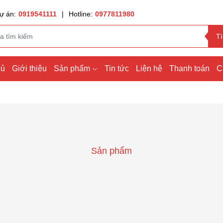
ự án:
0919541111
|
Hotline:
0977811980
T
hủ
Giới thiệu
Sản phẩm
Tin tức
Liện hệ
Thanh toán
C
Sản phẩm