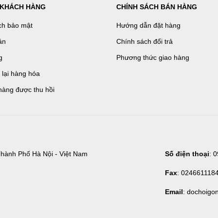
 KHÁCH HÀNG
CHÍNH SÁCH BÁN HÀNG
ch bảo mật
Hướng dẫn đặt hàng
án
Chính sách đổi trả
g
Phương thức giao hàng
ả lại hàng hóa
hàng được thu hồi
hành Phố Hà Nội - Việt Nam
Số điện thoại
: 
Fax
: 024661118
Email
: dochoigo