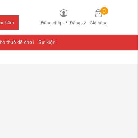
0
ìm kiếm
Đăng nhập
/
Đăng ký
Giỏ hàng
ho thuê đồ chơi
Sự kiện