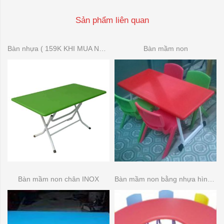
Sản phẩm liên quan
Bàn nhựa ( 159K KHI MUA NHIỀU)
Bàn mầm non
Bàn mầm non chân INOX
Bàn mầm non bằng nhựa hình bầu dục (bán nguyệt )