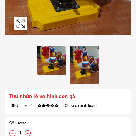
Thú nhún lò xo hình con gà
SKU:
tnlxg01
(Chưa có bình luận)
Số lượng