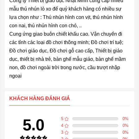
Công ty Thiết bị giáo dục Nhật Minh cung cấp nhiều
mẫu thú nhún lò xo để quý khách hàng có nhiều sự
lựa chọn như : Thú nhún hình con vịt, thú nhún hình
con nai, thú nhún hình con chó, ..
Cung ứng giao buôn chiết khấu cao. Vận chuyển đi
các tỉnh các loại đồ chơi thông minh; Đồ chơi trí tuệ;
Đồ chơi giáo dục, Đồ chơi gỗ cao cấp, Thiết bị giáo
dục, thiết bị nhà trẻ, bàn ghế mẫu giáo, bàn ghế mầm
non, đồ chơi ngoài trời trong nước, cầu trượt nhập
ngoại
KHÁCH HÀNG ĐÁNH GIÁ
5.0
5
0
%
4
0
%
3
0
%