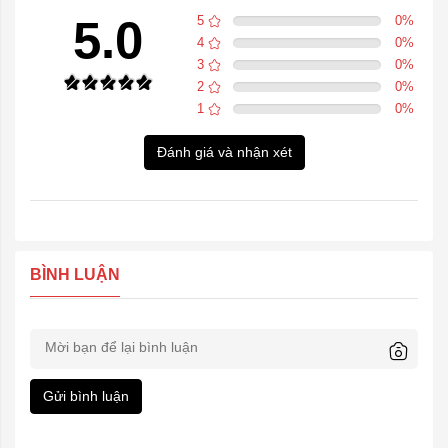
5.0
5
0
%
4
0
%
3
0
%
2
0
%
1
0
%
Đánh giá và nhận xét
BÌNH LUẬN
Gửi bình luận