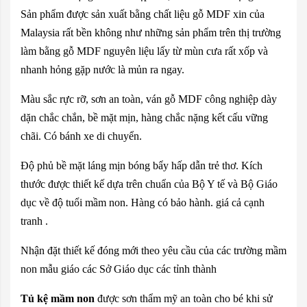
Sản phẩm được sản xuất bằng chất liệu gỗ MDF xin của
Malaysia rất bền không như những sản phẩm trên thị trường
làm bằng gỗ MDF nguyên liệu lấy từ mùn cưa rất xốp và
nhanh hỏng gặp nước là mủn ra ngay.
Màu sắc rực rỡ, sơn an toàn, ván gỗ MDF công nghiệp dày
dặn chắc chắn, bề mặt mịn, hàng chắc nặng kết cấu vững
chãi. Có bánh xe di chuyển.
Độ phủ bề mặt láng mịn bóng bẩy hấp dẫn trẻ thơ. Kích
thước được thiết kế dựa trên chuẩn của Bộ Y tế và Bộ Giáo
dục về độ tuổi mầm non. Hàng có bảo hành. giá cả cạnh
tranh .
Nhận đặt thiết kế đóng mới theo yêu cầu của các trường mầm
non mẫu giáo các Sở Giáo dục các tỉnh thành
Tủ kệ mầm non
được sơn thẩm mỹ an toàn cho bé khi sử