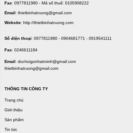
Fax
: 0977811980 - Mã số thuế: 0105908222
Email
: thietbinhatruong@gmail.com
Website
: http://thietbinhatruong.com
Số điện thoại
: 0977811980 - 0904681771 - 0919541111
Fax
: 0246611184
Email
: dochoigonhatminh@gmail.com
thietbinhatruong@gmail.com
THÔNG TIN CÔNG TY
Trang chủ
Giới thiệu
Sản phẩm
Tin tức