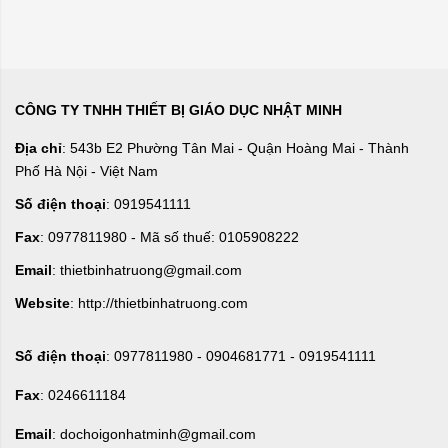
CÔNG TY TNHH THIẾT BỊ GIÁO DỤC NHẬT MINH
Địa chỉ
: 543b E2 Phường Tân Mai - Quận Hoàng Mai - Thành
Phố Hà Nội - Việt Nam
Số điện thoại
: 0919541111
Fax
: 0977811980 - Mã số thuế: 0105908222
Email
: thietbinhatruong@gmail.com
Website
: http://thietbinhatruong.com
Số điện thoại
: 0977811980 - 0904681771 - 0919541111
Fax
: 0246611184
Email
: dochoigonhatminh@gmail.com