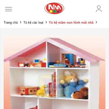
Trang chủ
Tủ kệ các loại
Tủ kệ mầm non hình mái nhà