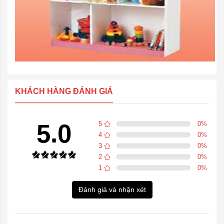
KHÁCH HÀNG ĐÁNH GIÁ
5.0
5
0
%
4
0
%
3
0
%
2
0
%
1
0
%
Đánh giá và nhận xét