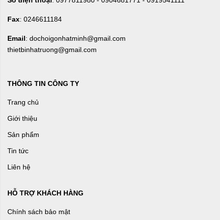
Số điện thoại
: 0977811980 - 0904681771 - 0919541111
Fax
: 0246611184
Email
: dochoigonhatminh@gmail.com
thietbinhatruong@gmail.com
THÔNG TIN CÔNG TY
Trang chủ
Giới thiệu
Sản phẩm
Tin tức
Liên hệ
HỖ TRỢ KHÁCH HÀNG
Chính sách bảo mật