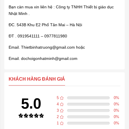
Bạn càn mua xin liên hệ : Công ty TNHH Thiết bị giáo dục
Nhật Minh .
ĐC. 543B Khu E2 Phố Tân Mai – Hà Nội
ĐT . 0919541111 – 0977811980
Email.
Thietbinhatruong@gmail.com
hoặc
Email.
dochoigonhatminh@gmail.com
KHÁCH HÀNG ĐÁNH GIÁ
5.0
5
0
%
4
0
%
3
0
%
2
0
%
1
0
%