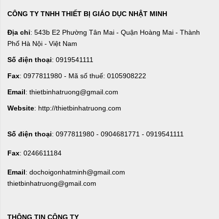
CÔNG TY TNHH THIẾT BỊ GIÁO DỤC NHẬT MINH
Địa chỉ
: 543b E2 Phường Tân Mai - Quận Hoàng Mai - Thành
Phố Hà Nội - Việt Nam
Số điện thoại
: 0919541111
Fax
: 0977811980 - Mã số thuế: 0105908222
Email
: thietbinhatruong@gmail.com
Website
: http://thietbinhatruong.com
Số điện thoại
: 0977811980 - 0904681771 - 0919541111
Fax
: 0246611184
Email
: dochoigonhatminh@gmail.com
thietbinhatruong@gmail.com
THÔNG TIN CÔNG TY