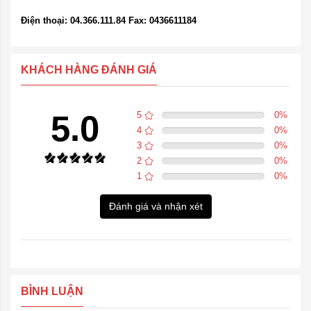
Điện thoại: 04.366.111.84 Fax: 0436611184
KHÁCH HÀNG ĐÁNH GIÁ
5.0
5
0
%
4
0
%
3
0
%
2
0
%
1
0
%
Đánh giá và nhận xét
BÌNH LUẬN