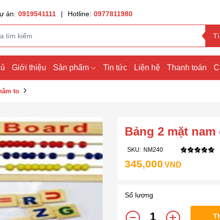
ự án:
0919541111
|
Hotline:
0977811980
T
hủ
Giới thiệu
Sản phẩm
Tin tức
Liện hệ
Thanh toán
C
hâm to
Bảng 2 mặt nam 
SKU:
NM240
345,000
VND
Số lượng
T