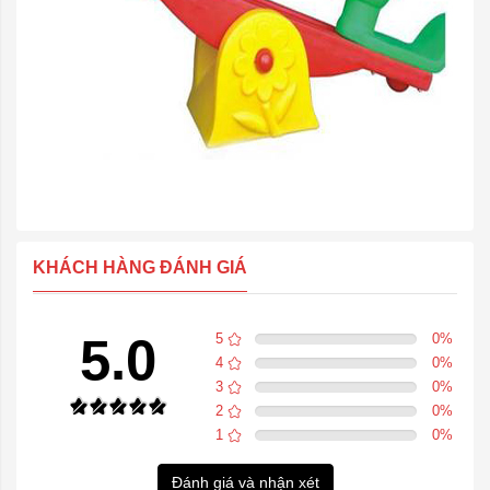
KHÁCH HÀNG ĐÁNH GIÁ
5.0
5
0
%
4
0
%
3
0
%
2
0
%
1
0
%
Đánh giá và nhận xét