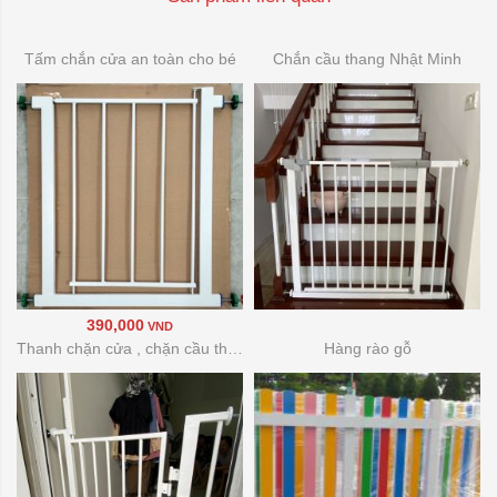
Tấm chắn cửa an toàn cho bé
Chắn cầu thang Nhật Minh
390,000
VND
Thanh chặn cửa , chặn cầu thang
Hàng rào gỗ