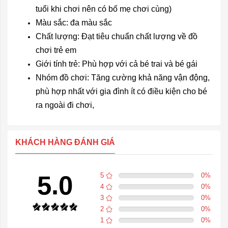
tuổi khi chơi nên có bố mẹ chơi cùng)
Màu sắc: đa màu sắc
Chất lượng: Đạt tiêu chuẩn chất lượng về đồ
chơi trẻ em
Giới tính trẻ: Phù hợp với cả bé trai và bé gái
Nhóm đồ chơi: Tăng cường khả năng vận động,
phù hợp nhất với gia đình ít có điều kiện cho bé
ra ngoài đi chơi,
KHÁCH HÀNG ĐÁNH GIÁ
5.0
5
0
%
4
0
%
3
0
%
2
0
%
1
0
%