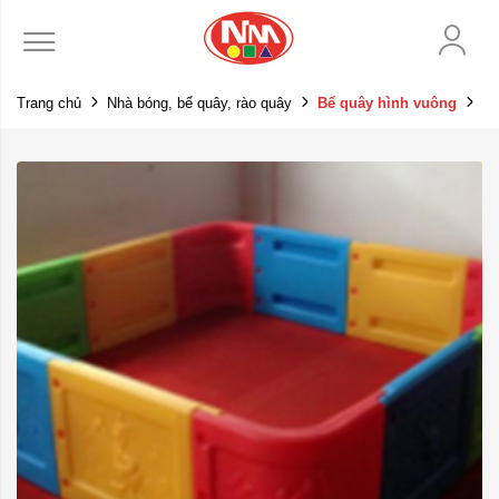
Trang chủ
Nhà bóng, bể quây, rào quây
Bể quây hình vuông