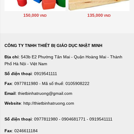
150,000
135,000
VND
VND
CÔNG TY TNHH THIẾT BỊ GIÁO DỤC NHẬT MINH
Địa chỉ
: 543b E2 Phường Tân Mai - Quận Hoàng Mai - Thành
Phố Hà Nội - Việt Nam
Số điện thoại
: 0919541111
Fax
: 0977811980 - Mã số thuế: 0105908222
Email
: thietbinhatruong@gmail.com
Website
: http://thietbinhatruong.com
Số điện thoại
: 0977811980 - 0904681771 - 0919541111
Fax
: 0246611184