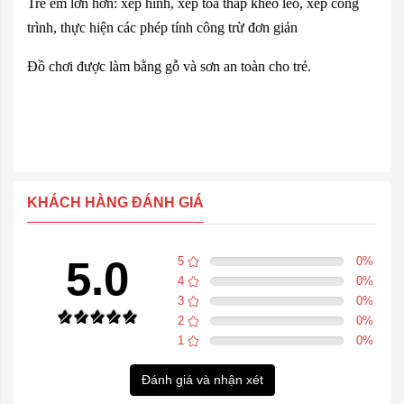
Trẻ em lớn hơn: xếp hình, xếp toà tháp khéo léo, xếp công
trình, thực hiện các phép tính công trừ đơn giản
Đồ chơi được làm bằng gỗ và sơn an toàn cho trẻ.
KHÁCH HÀNG ĐÁNH GIÁ
5.0
5
0
%
4
0
%
3
0
%
2
0
%
1
0
%
Đánh giá và nhận xét