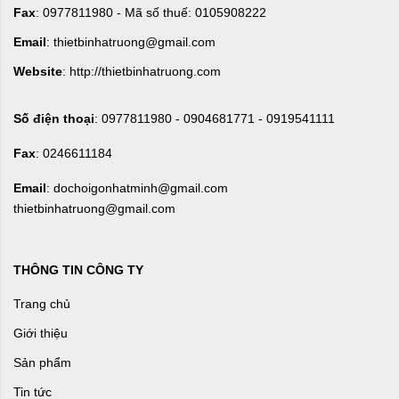
Fax
: 0977811980 - Mã số thuế: 0105908222
Email
: thietbinhatruong@gmail.com
Website
: http://thietbinhatruong.com
Số điện thoại
: 0977811980 - 0904681771 - 0919541111
Fax
: 0246611184
Email
: dochoigonhatminh@gmail.com
thietbinhatruong@gmail.com
THÔNG TIN CÔNG TY
Trang chủ
Giới thiệu
Sản phẩm
Tin tức