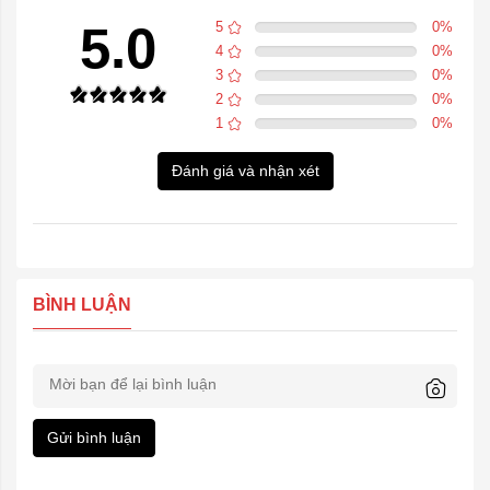
5.0
5
0
%
4
0
%
3
0
%
2
0
%
1
0
%
Đánh giá và nhận xét
BÌNH LUẬN
Gửi bình luận