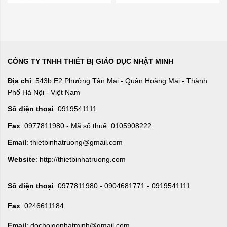
CÔNG TY TNHH THIẾT BỊ GIÁO DỤC NHẬT MINH
Địa chỉ
: 543b E2 Phường Tân Mai - Quận Hoàng Mai - Thành
Phố Hà Nội - Việt Nam
Số điện thoại
: 0919541111
Fax
: 0977811980 - Mã số thuế: 0105908222
Email
: thietbinhatruong@gmail.com
Website
: http://thietbinhatruong.com
Số điện thoại
: 0977811980 - 0904681771 - 0919541111
Fax
: 0246611184
Email
: dochoigonhatminh@gmail.com