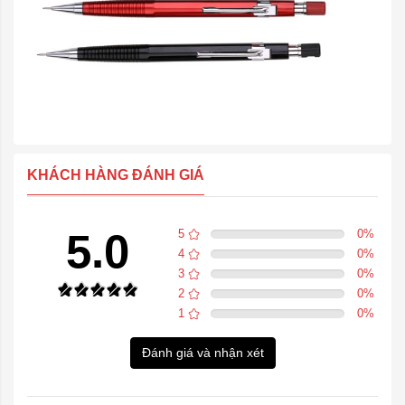
KHÁCH HÀNG ĐÁNH GIÁ
5.0
5
0
%
4
0
%
3
0
%
2
0
%
1
0
%
Đánh giá và nhận xét