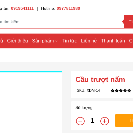
ự án:
0919541111
|
Hotline:
0977811980
T
hủ
Giới thiệu
Sản phẩm
Tin tức
Liện hệ
Thanh toán
C
Cầu trượt nấm
SKU:
XDM-14
Số lượng
T