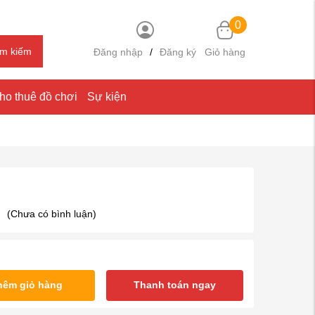
0
ìm kiếm
Đăng nhập
/
Đăng ký
Giỏ hàng
ho thuê đồ chơi
Sự kiện
(Chưa có bình luận)
hêm giỏ hàng
Thanh toán ngay