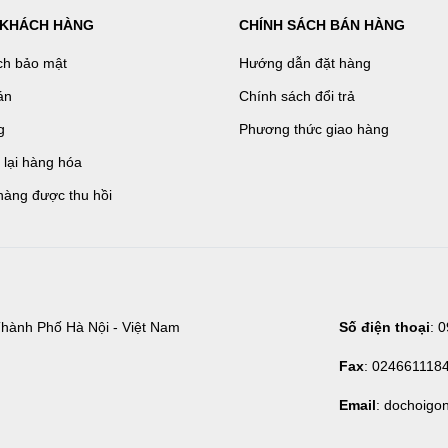
 KHÁCH HÀNG
CHÍNH SÁCH BÁN HÀNG
ch bảo mật
Hướng dẫn đặt hàng
án
Chính sách đổi trả
g
Phương thức giao hàng
ả lại hàng hóa
hàng được thu hồi
hành Phố Hà Nội - Việt Nam
Số điện thoại
: 
Fax
: 024661118
Email
: dochoigo