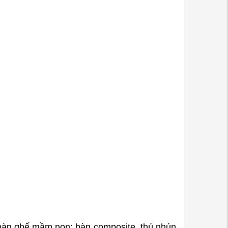
 bàn ghế mầm non; bàn composite, thú nhún