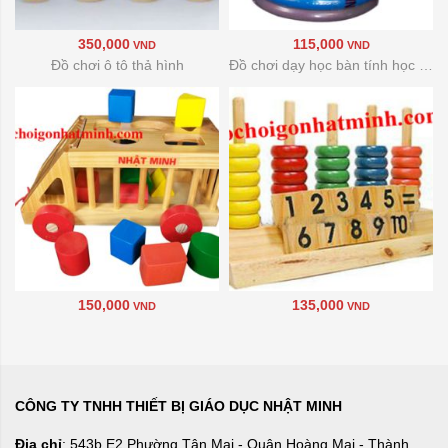
350,000
115,000
VND
VND
Đồ chơi ô tô thả hình
Đồ chơi dạy học bàn tính học đếm
150,000
135,000
VND
VND
CÔNG TY TNHH THIẾT BỊ GIÁO DỤC NHẬT MINH
Địa chỉ
: 543b E2 Phường Tân Mai - Quận Hoàng Mai - Thành