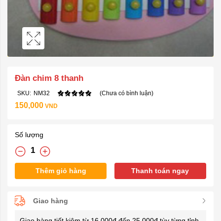
Đàn chim 8 thanh
SKU:
NM32
(Chưa có bình luận)
150,000
VND
Số lượng
Thêm giỏ hàng
Thanh toán ngay
Giao hàng
Giao hàng tiết kiệm từ 16.000đ đến 25.000đ tùy từng tỉnh