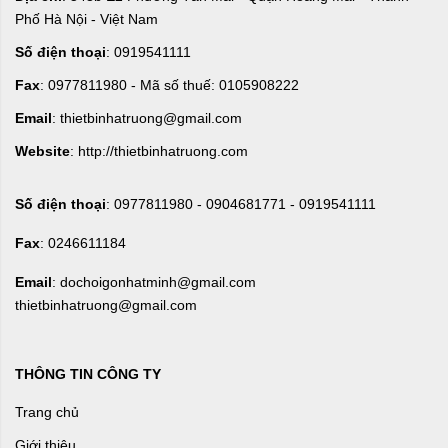
Phố Hà Nội - Việt Nam
Số điện thoại
: 0919541111
Fax
: 0977811980 - Mã số thuế: 0105908222
Email
: thietbinhatruong@gmail.com
Website
: http://thietbinhatruong.com
Số điện thoại
: 0977811980 - 0904681771 - 0919541111
Fax
: 0246611184
Email
: dochoigonhatminh@gmail.com
thietbinhatruong@gmail.com
THÔNG TIN CÔNG TY
Trang chủ
Giới thiệu