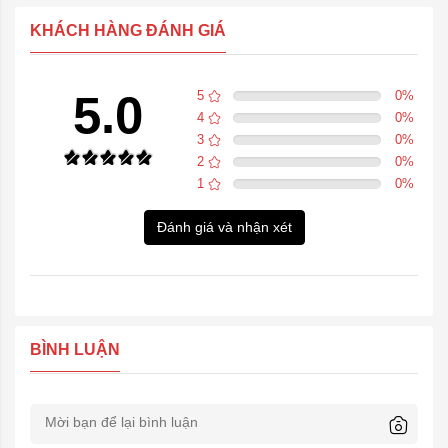
KHÁCH HÀNG ĐÁNH GIÁ
5.0
5
0
%
4
0
%
3
0
%
2
0
%
1
0
%
Đánh giá và nhận xét
BÌNH LUẬN