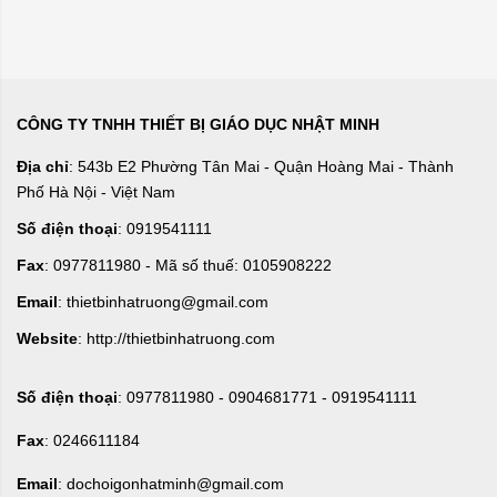
CÔNG TY TNHH THIẾT BỊ GIÁO DỤC NHẬT MINH
Địa chỉ
: 543b E2 Phường Tân Mai - Quận Hoàng Mai - Thành
Phố Hà Nội - Việt Nam
Số điện thoại
: 0919541111
Fax
: 0977811980 - Mã số thuế: 0105908222
Email
: thietbinhatruong@gmail.com
Website
: http://thietbinhatruong.com
Số điện thoại
: 0977811980 - 0904681771 - 0919541111
Fax
: 0246611184
Email
: dochoigonhatminh@gmail.com