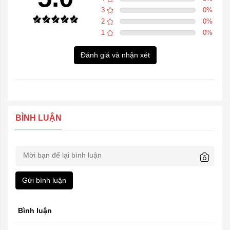
3
0
%
2
0
%
1
0
%
Đánh giá và nhận xét
BÌNH LUẬN
Gửi bình luận
Bình luận