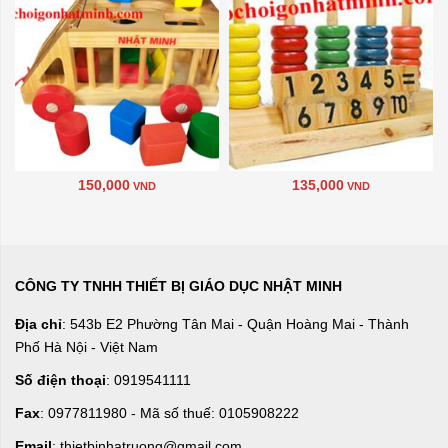
150,000
135,000
VND
VND
CÔNG TY TNHH THIẾT BỊ GIÁO DỤC NHẬT MINH
Địa chỉ
: 543b E2 Phường Tân Mai - Quận Hoàng Mai - Thành
Phố Hà Nội - Việt Nam
Số điện thoại
: 0919541111
Fax
: 0977811980 - Mã số thuế: 0105908222
Email
: thietbinhatruong@gmail.com