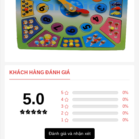
KHÁCH HÀNG ĐÁNH GIÁ
5.0
5
0
%
4
0
%
3
0
%
2
0
%
1
0
%
Đánh giá và nhận xét