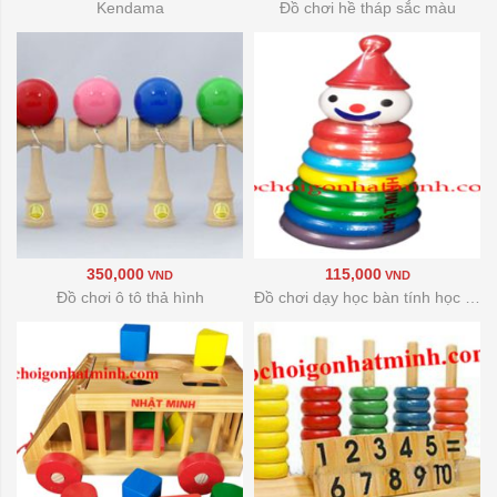
Kendama
Đồ chơi hề tháp sắc màu
350,000
115,000
VND
VND
Đồ chơi ô tô thả hình
Đồ chơi dạy học bàn tính học đếm