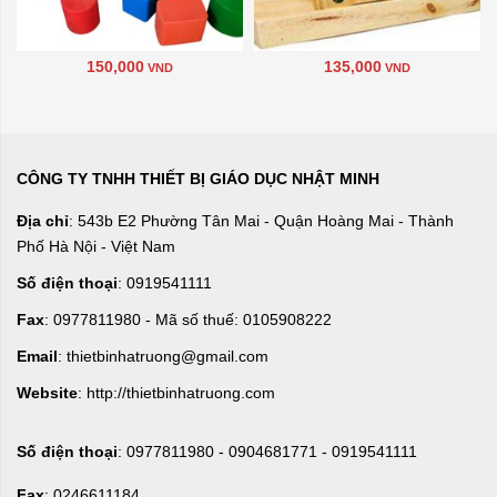
150,000
135,000
VND
VND
CÔNG TY TNHH THIẾT BỊ GIÁO DỤC NHẬT MINH
Địa chỉ
: 543b E2 Phường Tân Mai - Quận Hoàng Mai - Thành
Phố Hà Nội - Việt Nam
Số điện thoại
: 0919541111
Fax
: 0977811980 - Mã số thuế: 0105908222
Email
: thietbinhatruong@gmail.com
Website
: http://thietbinhatruong.com
Số điện thoại
: 0977811980 - 0904681771 - 0919541111
Fax
: 0246611184