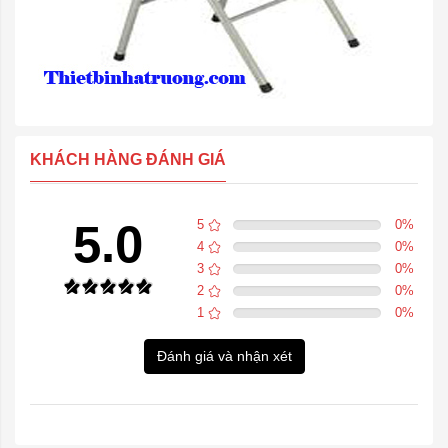
KHÁCH HÀNG ĐÁNH GIÁ
5.0
5
0
%
4
0
%
3
0
%
2
0
%
1
0
%
Đánh giá và nhận xét