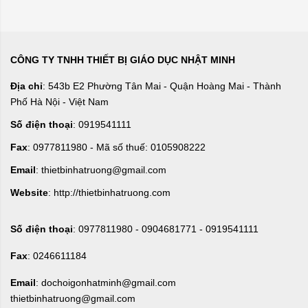
CÔNG TY TNHH THIẾT BỊ GIÁO DỤC NHẬT MINH
Địa chỉ
: 543b E2 Phường Tân Mai - Quận Hoàng Mai - Thành
Phố Hà Nội - Việt Nam
Số điện thoại
: 0919541111
Fax
: 0977811980 - Mã số thuế: 0105908222
Email
: thietbinhatruong@gmail.com
Website
: http://thietbinhatruong.com
Số điện thoại
: 0977811980 - 0904681771 - 0919541111
Fax
: 0246611184
Email
: dochoigonhatminh@gmail.com
thietbinhatruong@gmail.com