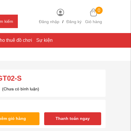
0
ìm kiếm
Đăng nhập
/
Đăng ký
Giỏ hàng
ho thuê đồ chơi
Sự kiện
GT02-S
(Chưa có bình luận)
hêm giỏ hàng
Thanh toán ngay