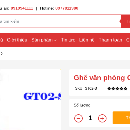
ự án:
0919541111
|
Hotline:
0977811980
T
hủ
Giới thiệu
Sản phẩm
Tin tức
Liện hệ
Thanh toán
C
Ghế văn phòng 
SKU:
GT02-S
Số lượng
T