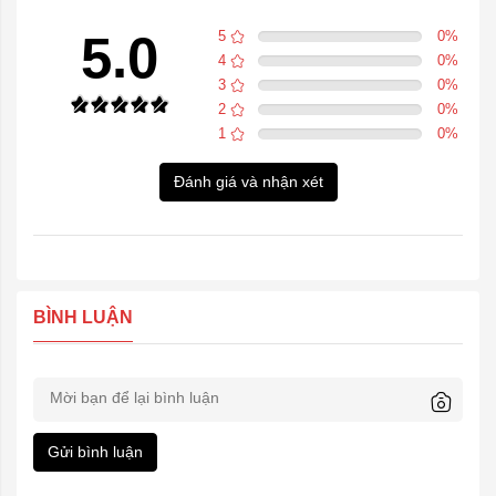
5.0
5
0
%
4
0
%
3
0
%
2
0
%
1
0
%
Đánh giá và nhận xét
BÌNH LUẬN
Gửi bình luận