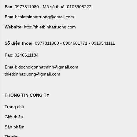
Fax
: 0977811980 - Mã số thuế: 0105908222
Email
: thietbinhatruong@gmail.com
Website
: http://thietbinhatruong.com
Số điện thoại
: 0977811980 - 0904681771 - 0919541111
Fax
: 0246611184
Email
: dochoigonhatminh@gmail.com
thietbinhatruong@gmail.com
THÔNG TIN CÔNG TY
Trang chủ
Giới thiệu
Sản phẩm