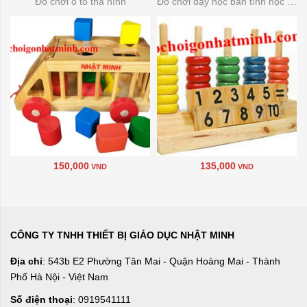
Đồ chơi ô tô thả hình
Đồ chơi dạy học bàn tính học đếm
150,000
135,000
VND
VND
CÔNG TY TNHH THIẾT BỊ GIÁO DỤC NHẬT MINH
Địa chỉ
: 543b E2 Phường Tân Mai - Quận Hoàng Mai - Thành
Phố Hà Nội - Việt Nam
Số điện thoại
: 0919541111