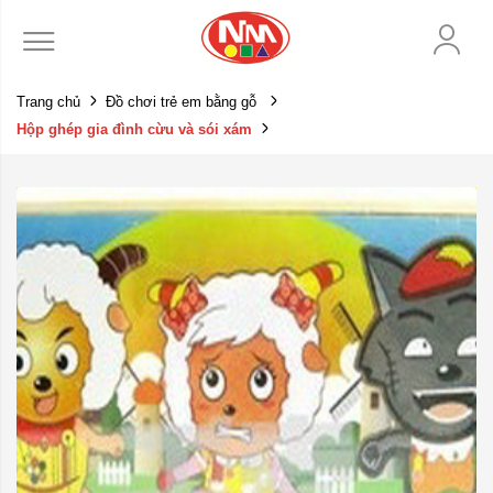
Trang chủ
Đồ chơi trẻ em bằng gỗ
Hộp ghép gia đình cừu và sói xám