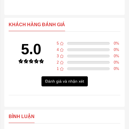
KHÁCH HÀNG ĐÁNH GIÁ
5.0
5
0
%
4
0
%
3
0
%
2
0
%
1
0
%
Đánh giá và nhận xét
BÌNH LUẬN