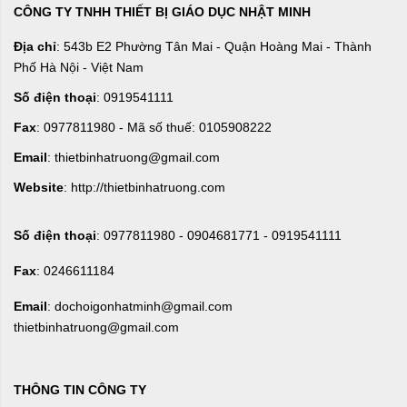
CÔNG TY TNHH THIẾT BỊ GIÁO DỤC NHẬT MINH
Địa chỉ
: 543b E2 Phường Tân Mai - Quận Hoàng Mai - Thành
Phố Hà Nội - Việt Nam
Số điện thoại
: 0919541111
Fax
: 0977811980 - Mã số thuế: 0105908222
Email
: thietbinhatruong@gmail.com
Website
: http://thietbinhatruong.com
Số điện thoại
: 0977811980 - 0904681771 - 0919541111
Fax
: 0246611184
Email
: dochoigonhatminh@gmail.com
thietbinhatruong@gmail.com
THÔNG TIN CÔNG TY