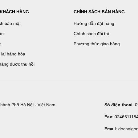
 KHÁCH HÀNG
CHÍNH SÁCH BÁN HÀNG
ch bảo mật
Hướng dẫn đặt hàng
án
Chính sách đổi trả
g
Phương thức giao hàng
ả lại hàng hóa
hàng được thu hồi
hành Phố Hà Nội - Việt Nam
Số điện thoại
: 
Fax
: 024661118
Email
: dochoigo