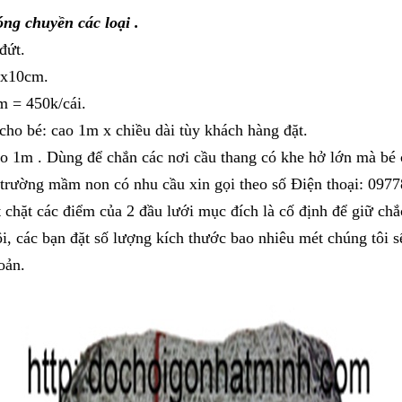
ng chuyền các loại .
đứt.
 x10cm.
 = 450k/cái.
o bé: cao 1m x chiều dài tùy khách hàng đặt.
o 1m . Dùng để chắn các nơi cầu thang có khe hở lớn mà bé 
 trường mầm non có nhu cầu xin gọi theo số Điện thoại: 097
t chặt các điểm của 2 đầu lưới mục đích là cố định để giữ ch
i, các bạn đặt số lượng kích thước bao nhiêu mét chúng tôi s
oản.