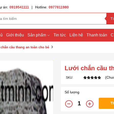
ự án:
0919541111
|
Hotline:
0977811980
T
hủ
Giới thiệu
Sản phẩm
Tin tức
Liện hệ
Thanh toán
C
 chắn cầu thang an toàn cho bé
Lưới chắn cầu t
(Chưa
SKU:
Số lượng
T