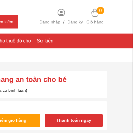
0
ìm kiếm
Đăng nhập
/
Đăng ký
Giỏ hàng
ho thuê đồ chơi
Sự kiện
hang an toàn cho bé
 có bình luận)
hêm giỏ hàng
Thanh toán ngay