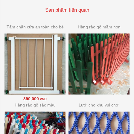
Sản phẩm liên quan
Tấm chắn cửa an toàn cho bé
Hàng rào gỗ mầm non
390,000
VND
Hàng rào gỗ sắc màu
Lưới cho khu vui chơi