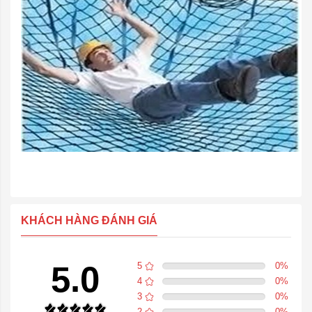
KHÁCH HÀNG ĐÁNH GIÁ
5.0
5
0
%
4
0
%
3
0
%
2
0
%