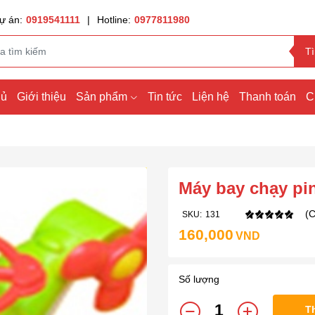
ự án:
0919541111
|
Hotline:
0977811980
T
hủ
Giới thiệu
Sản phẩm
Tin tức
Liện hệ
Thanh toán
C
Máy bay chạy pi
(C
SKU:
131
160,000
VND
Số lượng
T