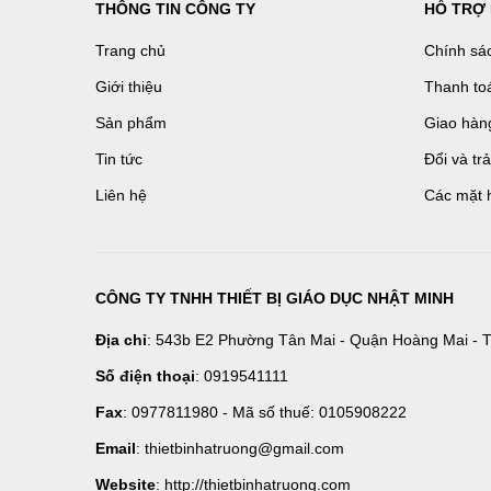
THÔNG TIN CÔNG TY
HỖ TRỢ
Trang chủ
Chính sá
Giới thiệu
Thanh to
Sản phẩm
Giao hàn
Tin tức
Đổi và tr
Liên hệ
Các mặt 
CÔNG TY TNHH THIẾT BỊ GIÁO DỤC NHẬT MINH
Địa chỉ
: 543b E2 Phường Tân Mai - Quận Hoàng Mai - T
Số điện thoại
: 0919541111
Fax
: 0977811980 - Mã số thuế: 0105908222
Email
: thietbinhatruong@gmail.com
Website
: http://thietbinhatruong.com