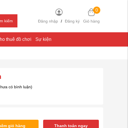
0
ìm kiếm
Đăng nhập
/
Đăng ký
Giỏ hàng
ho thuê đồ chơi
Sự kiện
n
hưa có bình luận)
hêm giỏ hàng
Thanh toán ngay