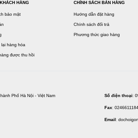
 KHÁCH HÀNG
CHÍNH SÁCH BÁN HÀNG
ch bảo mật
Hướng dẫn đặt hàng
án
Chính sách đổi trả
g
Phương thức giao hàng
ả lại hàng hóa
hàng được thu hồi
hành Phố Hà Nội - Việt Nam
Số điện thoại
: 
Fax
: 024661118
Email
: dochoigo