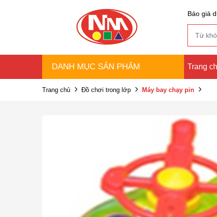
Báo giá d
DANH MỤC SẢN PHẨM
Trang c
Trang chủ
Đồ chơi trong lớp
Máy bay chạy pin