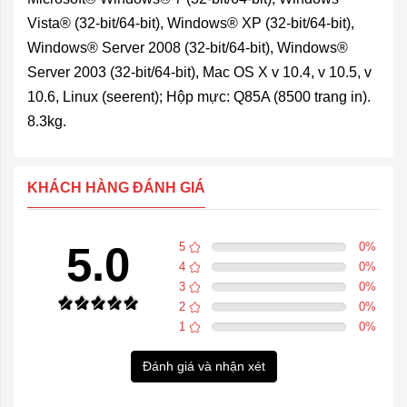
Vista® (32-bit/64-bit), Windows® XP (32-bit/64-bit),
Windows® Server 2008 (32-bit/64-bit), Windows®
Server 2003 (32-bit/64-bit), Mac OS X v 10.4, v 10.5, v
10.6, Linux (seerent); Hộp mực: Q85A (8500 trang in).
8.3kg.
KHÁCH HÀNG ĐÁNH GIÁ
5.0
5
0
%
4
0
%
3
0
%
2
0
%
1
0
%
Đánh giá và nhận xét