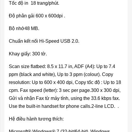
Tốc độ in 18 trang/phút.
Độ phân gải 600 x 600dpi .
Bộ nhớ48 MB.
Chuẩn kết nối Hi-Speed USB 2.0.
Khay giấy: 300 tờ.
Scan size flatbed: 8.5 x 11.7 in, ADF (A4): Up to 7.4
ppm (black and white), Up to 3 ppm (colour). Copy
resolution: Up to 600 x 400 dpi, Copy tốc độ : Up to 18
cpm. Fax speed (letter): 3 sec per page.300 x 300 dpi,
Gửi và nhận Fax từ máy tính, using the 33.6 kbps fax.
Use the built-in handset for phone calls.2-line LCD. .
Hệ điều hành tương thích:
Microsoft® Windows® 7 (32-bit/64-bit), Windows