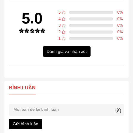
5.0
5
0
%
4
0
%
3
0
%
2
0
%
1
0
%
Đánh giá và nhận xét
BÌNH LUẬN
Gửi bình luận