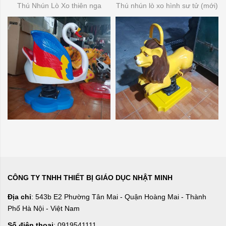
Thú Nhún Lò Xo thiên nga
Thú nhún lò xo hình sư tử (mới)
CÔNG TY TNHH THIẾT BỊ GIÁO DỤC NHẬT MINH
Địa chỉ
: 543b E2 Phường Tân Mai - Quận Hoàng Mai - Thành
Phố Hà Nội - Việt Nam
Số điện thoại
: 0919541111