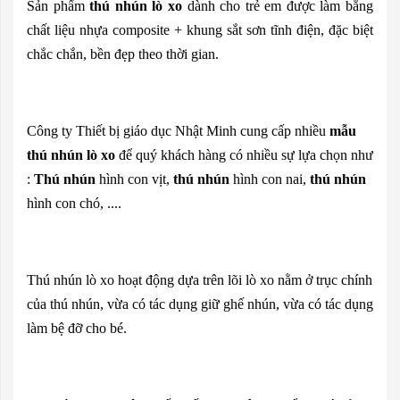
Sản phẩm
thú nhún lò xo
dành cho trẻ em được làm bằng
chất liệu nhựa composite + khung sắt sơn tĩnh điện, đặc biệt
chắc chắn, bền đẹp theo thời gian.
Công ty Thiết bị giáo dục Nhật Minh cung cấp nhiều
mẫu
thú nhún lò xo
để quý khách hàng có nhiều sự lựa chọn như
:
Thú nhún
hình con vịt,
thú nhún
hình con nai,
thú nhún
hình con chó, ....
Thú nhún lò xo hoạt động dựa trên lõi lò xo nằm ở trục chính
của thú nhún, vừa có tác dụng giữ ghế nhún, vừa có tác dụng
làm bệ đỡ cho bé.