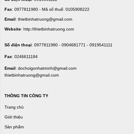
Fax
: 0977811980 - Mã số thuế: 0105908222
Email
: thietbinhatruong@gmail.com
Website
: http://thietbinhatruong.com
Số điện thoại
: 0977811980 - 0904681771 - 0919541111
Fax
: 0246611184
Email
: dochoigonhatminh@gmail.com
thietbinhatruong@gmail.com
THÔNG TIN CÔNG TY
Trang chủ
Giới thiệu
Sản phẩm