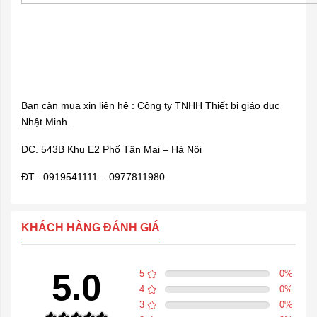
Bạn càn mua xin liên hệ : Công ty TNHH Thiết bị giáo dục
Nhật Minh .
ĐC. 543B Khu E2 Phố Tân Mai – Hà Nội
ĐT . 0919541111 – 0977811980
KHÁCH HÀNG ĐÁNH GIÁ
5.0
5
0
%
4
0
%
3
0
%