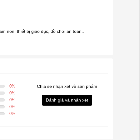
m non, thiết bị giáo dục, đồ chơi an toàn..
0
%
Chia sẻ nhận xét về sản phẩm
0
%
0
%
Đánh giá và nhận xét
0
%
0
%