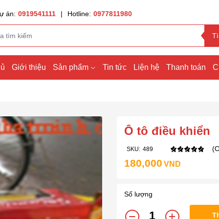
ự án:
0919541111
|
Hotline:
0977811980
T
hủ
Giới thiệu
Sản phẩm
Tin tức
Liện hệ
Thanh toán
C
Ô tô điều khiển
(C
SKU:
489
180,000
VND
Số lượng
T