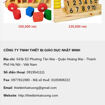
150,000
135,000
VND
VND
CÔNG TY TNHH THIẾT BỊ GIÁO DỤC NHẬT MINH
Địa chỉ
: 543b E2 Phường Tân Mai - Quận Hoàng Mai - Thành
Phố Hà Nội - Việt Nam
Số điện thoại
: 0919541111
Fax
: 0977811980 - Mã số thuế: 0105908222
Email
: thietbinhatruong@gmail.com
Website
: http://thietbinhatruong.com