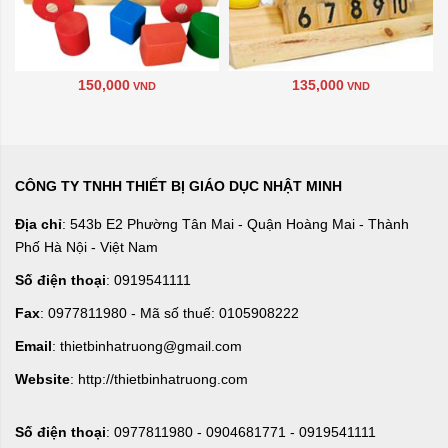
150,000
135,000
VND
VND
CÔNG TY TNHH THIẾT BỊ GIÁO DỤC NHẬT MINH
Địa chỉ
: 543b E2 Phường Tân Mai - Quận Hoàng Mai - Thành
Phố Hà Nội - Việt Nam
Số điện thoại
: 0919541111
Fax
: 0977811980 - Mã số thuế: 0105908222
Email
: thietbinhatruong@gmail.com
Website
: http://thietbinhatruong.com
Số điện thoại
: 0977811980 - 0904681771 - 0919541111