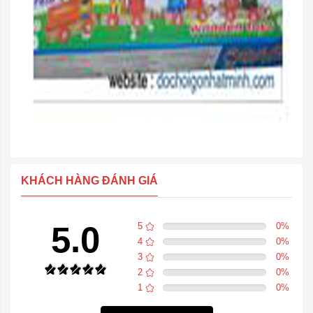
KHÁCH HÀNG ĐÁNH GIÁ
5.0
5
0
%
4
0
%
3
0
%
2
0
%
1
0
%