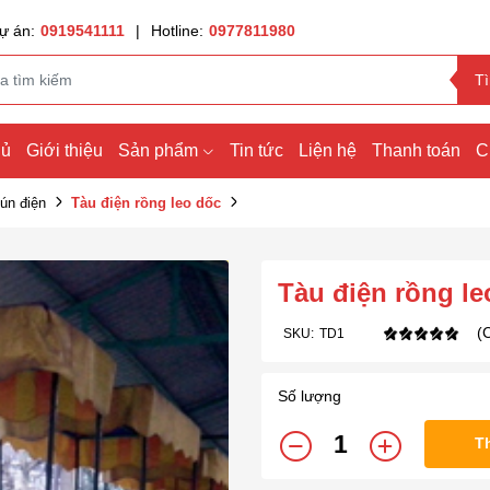
ự án:
0919541111
|
Hotline:
0977811980
T
hủ
Giới thiệu
Sản phẩm
Tin tức
Liện hệ
Thanh toán
C
hún điện
Tàu điện rồng leo dốc
Tàu điện rồng le
(
SKU:
TD1
Số lượng
T