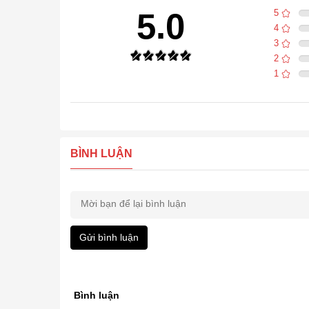
5.0
5
4
3
2
1
BÌNH LUẬN
Gửi bình luận
Bình luận