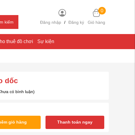
0
ìm kiếm
Đăng nhập
/
Đăng ký
Giỏ hàng
ho thuê đồ chơi
Sự kiện
o dốc
Chưa có bình luận)
hêm giỏ hàng
Thanh toán ngay