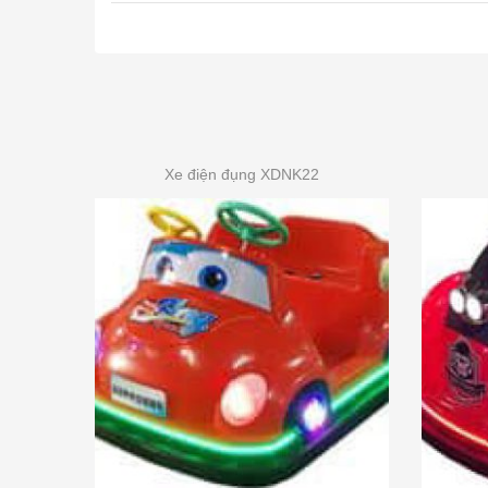
Xe điện đụng XDNK22