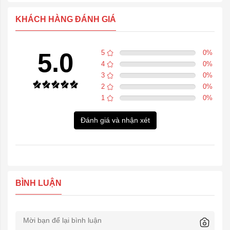
KHÁCH HÀNG ĐÁNH GIÁ
5.0
5
0
%
4
0
%
3
0
%
2
0
%
1
0
%
Đánh giá và nhận xét
BÌNH LUẬN