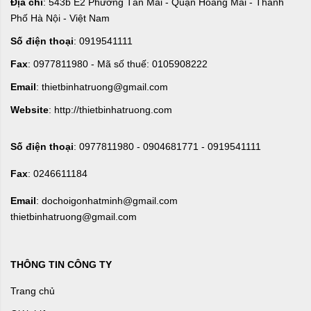
Địa chỉ
: 543b E2 Phường Tân Mai - Quận Hoàng Mai - Thành
Phố Hà Nội - Việt Nam
Số điện thoại
: 0919541111
Fax
: 0977811980 - Mã số thuế: 0105908222
Email
: thietbinhatruong@gmail.com
Website
: http://thietbinhatruong.com
Số điện thoại
: 0977811980 - 0904681771 - 0919541111
Fax
: 0246611184
Email
: dochoigonhatminh@gmail.com
thietbinhatruong@gmail.com
THÔNG TIN CÔNG TY
Trang chủ