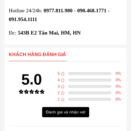
Hotline 24/24h:
0977.811.980 - 090.468.1771 -
091.954.1111
Đc:
543B E2 Tân Mai, HM, HN
KHÁCH HÀNG ĐÁNH GIÁ
5.0
5
0
%
4
0
%
3
0
%
2
0
%
1
0
%
Đánh giá và nhận xét