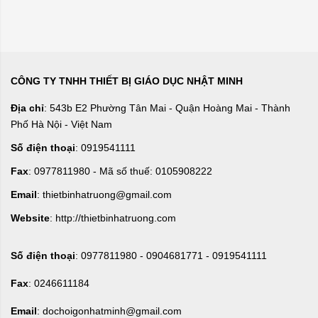
CÔNG TY TNHH THIẾT BỊ GIÁO DỤC NHẬT MINH
Địa chỉ
: 543b E2 Phường Tân Mai - Quận Hoàng Mai - Thành
Phố Hà Nội - Việt Nam
Số điện thoại
: 0919541111
Fax
: 0977811980 - Mã số thuế: 0105908222
Email
: thietbinhatruong@gmail.com
Website
: http://thietbinhatruong.com
Số điện thoại
: 0977811980 - 0904681771 - 0919541111
Fax
: 0246611184
Email
: dochoigonhatminh@gmail.com