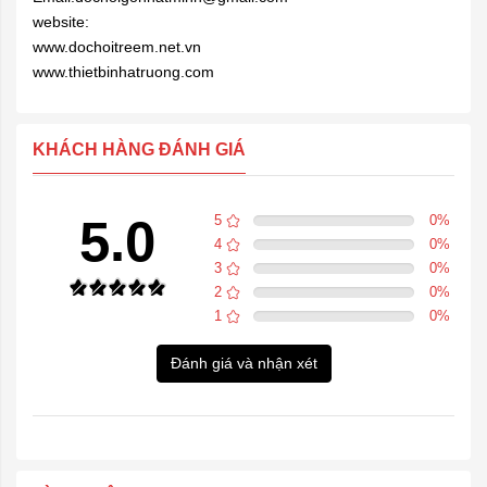
website:
www.dochoitreem.net.vn
www.thietbinhatruong.com
KHÁCH HÀNG ĐÁNH GIÁ
5.0
5
0
%
4
0
%
3
0
%
2
0
%
1
0
%
Đánh giá và nhận xét