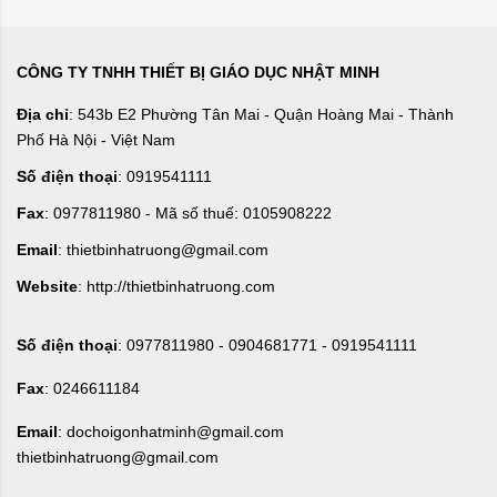
CÔNG TY TNHH THIẾT BỊ GIÁO DỤC NHẬT MINH
Địa chỉ
: 543b E2 Phường Tân Mai - Quận Hoàng Mai - Thành
Phố Hà Nội - Việt Nam
Số điện thoại
: 0919541111
Fax
: 0977811980 - Mã số thuế: 0105908222
Email
: thietbinhatruong@gmail.com
Website
: http://thietbinhatruong.com
Số điện thoại
: 0977811980 - 0904681771 - 0919541111
Fax
: 0246611184
Email
: dochoigonhatminh@gmail.com
thietbinhatruong@gmail.com