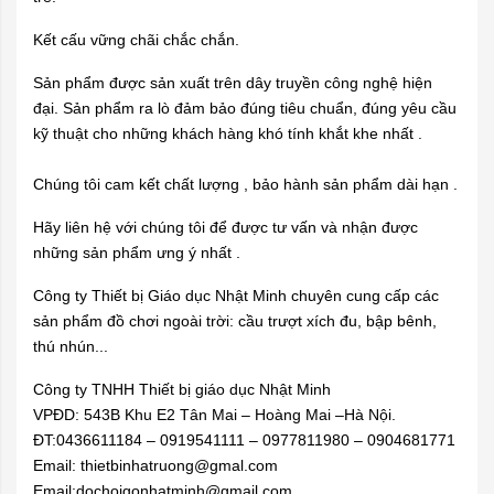
Kết cấu vững chãi chắc chắn.
Sản phẩm được sản xuất trên dây truyền công nghệ hiện
đại. Sản phẩm ra lò đảm bảo đúng tiêu chuẩn, đúng yêu cầu
kỹ thuật cho những khách hàng khó tính khắt khe nhất .
Chúng tôi cam kết chất lượng , bảo hành sản phẩm dài hạn .
Hãy liên hệ với chúng tôi để được tư vấn và nhận được
những sản phẩm ưng ý nhất .
Công ty Thiết bị Giáo dục Nhật Minh chuyên cung cấp các
sản phẩm đồ chơi ngoài trời: cầu trượt xích đu, bập bênh,
thú nhún...
Công ty TNHH Thiết bị giáo dục Nhật Minh
VPĐD: 543B Khu E2 Tân Mai – Hoàng Mai –Hà Nội.
ĐT:0436611184 – 0919541111 – 0977811980 – 0904681771
Email: thietbinhatruong@gmal.com
Email:dochoigonhatminh@gmail.com