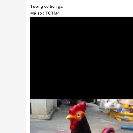
Tượng cổ tích gà
Mã sp : TCTM4