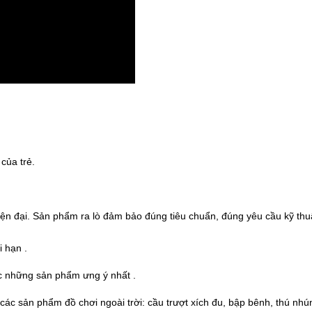
 của trẻ.
ện đại. Sản phẩm ra lò đảm bảo đúng tiêu chuẩn, đúng yêu cầu kỹ thuậ
 hạn .
ợc những sản phẩm ưng ý nhất .
ác sản phẩm đồ chơi ngoài trời: cầu trượt xích đu, bập bênh, thú nhún