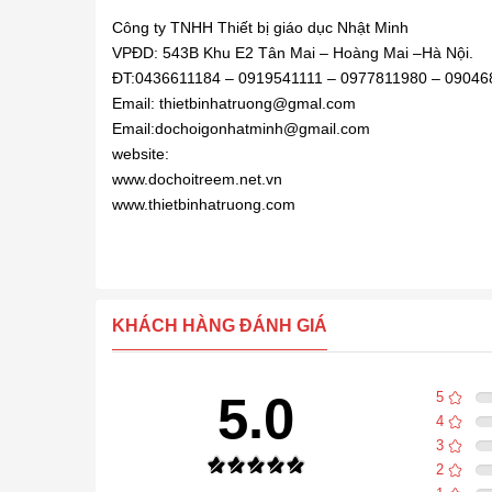
Công ty TNHH Thiết bị giáo dục Nhật Minh
VPĐD: 543B Khu E2 Tân Mai – Hoàng Mai –Hà Nội.
ĐT:0436611184 – 0919541111 – 0977811980 – 0904
Email: thietbinhatruong@gmal.com
Email:dochoigonhatminh@gmail.com
website:
www.dochoitreem.net.vn
www.thietbinhatruong.com
KHÁCH HÀNG ĐÁNH GIÁ
5.0
5
4
3
2