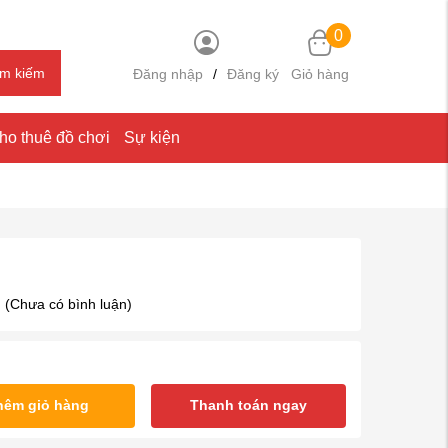
0
ìm kiếm
Đăng nhập
/
Đăng ký
Giỏ hàng
ho thuê đồ chơi
Sự kiện
(Chưa có bình luận)
hêm giỏ hàng
Thanh toán ngay