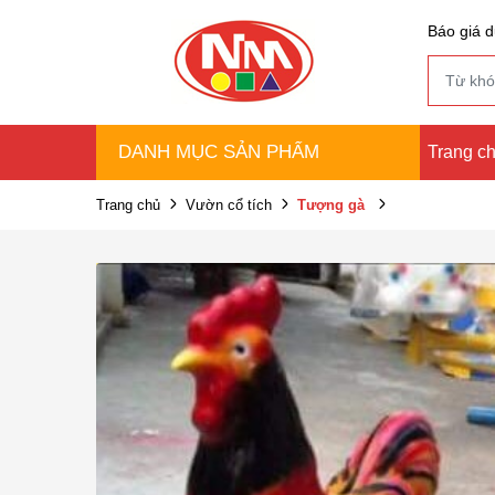
Báo giá d
DANH MỤC SẢN PHẨM
Trang c
Trang chủ
Vườn cổ tích
Tượng gà