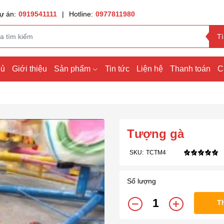
ự án:
0919541111
|
Hotline:
0977811980
T
hủ
Giới thiệu
Sản phẩm
Tin tức
Liện hệ
Thanh toán
C
Tượng gà
SKU:
TCTM4
Số lượng
T