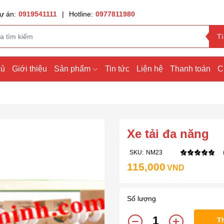
ự án:
0919541111
|
Hotline:
0977811980
T
hủ
Giới thiệu
Sản phẩm
Tin tức
Liện hệ
Thanh toán
C
Xe tải đa năng
SKU:
NM23
115,000
VND
Số lượng
T