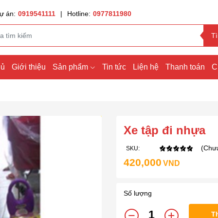
ự án:
0919541111
|
Hotline:
0977811980
T
hủ
Giới thiệu
Sản phẩm
Tin tức
Liện hệ
Thanh toán
C
Xe tập đi nhựa
(Chưa
SKU:
420,000
VND
Số lượng
T