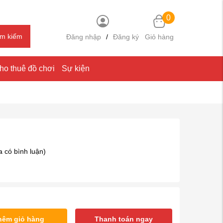
0
ìm kiếm
Đăng nhập
/
Đăng ký
Giỏ hàng
ho thuê đồ chơi
Sự kiện
 có bình luận)
hêm giỏ hàng
Thanh toán ngay