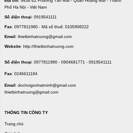
Địa chỉ
: 543b E2 Phường Tân Mai - Quận Hoàng Mai - Thành
Phố Hà Nội - Việt Nam
Số điện thoại
: 0919541111
Fax
: 0977811980 - Mã số thuế: 0105908222
Email
: thietbinhatruong@gmail.com
Website
: http://thietbinhatruong.com
Số điện thoại
: 0977811980 - 0904681771 - 0919541111
Fax
: 0246611184
Email
: dochoigonhatminh@gmail.com
thietbinhatruong@gmail.com
THÔNG TIN CÔNG TY
Trang chủ