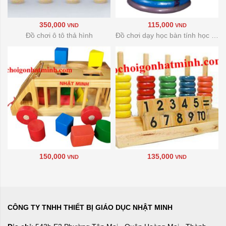
350,000
115,000
VND
VND
Đồ chơi ô tô thả hình
Đồ chơi dạy học bàn tính học đếm
150,000
135,000
VND
VND
CÔNG TY TNHH THIẾT BỊ GIÁO DỤC NHẬT MINH