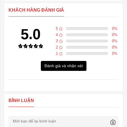
KHÁCH HÀNG ĐÁNH GIÁ
5.0
5
0
%
4
0
%
3
0
%
2
0
%
1
0
%
Đánh giá và nhận xét
BÌNH LUẬN