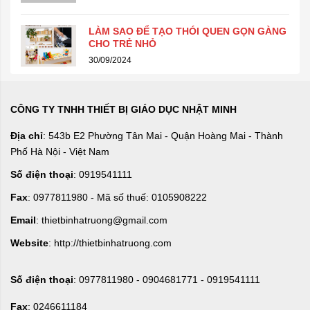
LÀM SAO ĐỂ TẠO THÓI QUEN GỌN GÀNG
CHO TRẺ NHỎ
30/09/2024
CÔNG TY TNHH THIẾT BỊ GIÁO DỤC NHẬT MINH
Địa chỉ
: 543b E2 Phường Tân Mai - Quận Hoàng Mai - Thành
Phố Hà Nội - Việt Nam
Số điện thoại
: 0919541111
Fax
: 0977811980 - Mã số thuế: 0105908222
Email
: thietbinhatruong@gmail.com
Website
: http://thietbinhatruong.com
Số điện thoại
: 0977811980 - 0904681771 - 0919541111
Fax
: 0246611184