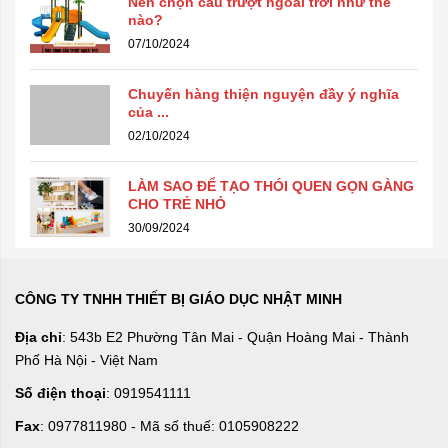
Nên chọn cầu trượt ngoài trời như thế
nào?
07/10/2024
Chuyến hàng thiện nguyện đầy ý nghĩa
của ...
02/10/2024
LÀM SAO ĐỂ TẠO THÓI QUEN GỌN GÀNG
CHO TRẺ NHỎ
30/09/2024
CÔNG TY TNHH THIẾT BỊ GIÁO DỤC NHẬT MINH
Địa chỉ
: 543b E2 Phường Tân Mai - Quận Hoàng Mai - Thành
Phố Hà Nội - Việt Nam
Số điện thoại
: 0919541111
Fax
: 0977811980 - Mã số thuế: 0105908222