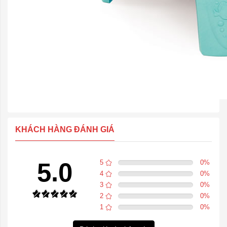
KHÁCH HÀNG ĐÁNH GIÁ
5.0
5
0
%
4
0
%
3
0
%
2
0
%
1
0
%