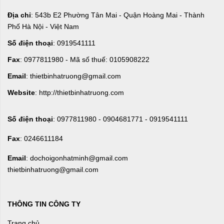
Địa chỉ
: 543b E2 Phường Tân Mai - Quận Hoàng Mai - Thành
Phố Hà Nội - Việt Nam
Số điện thoại
: 0919541111
Fax
: 0977811980 - Mã số thuế: 0105908222
Email
: thietbinhatruong@gmail.com
Website
: http://thietbinhatruong.com
Số điện thoại
: 0977811980 - 0904681771 - 0919541111
Fax
: 0246611184
Email
: dochoigonhatminh@gmail.com
thietbinhatruong@gmail.com
THÔNG TIN CÔNG TY
Trang chủ