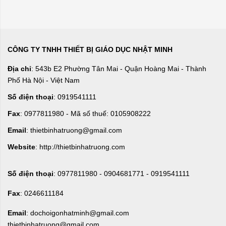
CÔNG TY TNHH THIẾT BỊ GIÁO DỤC NHẬT MINH
Địa chỉ
: 543b E2 Phường Tân Mai - Quận Hoàng Mai - Thành
Phố Hà Nội - Việt Nam
Số điện thoại
: 0919541111
Fax
: 0977811980 - Mã số thuế: 0105908222
Email
: thietbinhatruong@gmail.com
Website
: http://thietbinhatruong.com
Số điện thoại
: 0977811980 - 0904681771 - 0919541111
Fax
: 0246611184
Email
: dochoigonhatminh@gmail.com
thietbinhatruong@gmail.com