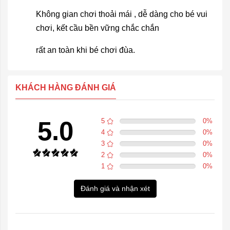
Không gian chơi thoải mái , dễ dàng cho bé vui
chơi, kết cầu bền vững chắc chắn
rất an toàn khi bé chơi đùa.
KHÁCH HÀNG ĐÁNH GIÁ
5.0
5
0
%
4
0
%
3
0
%
2
0
%
1
0
%
Đánh giá và nhận xét