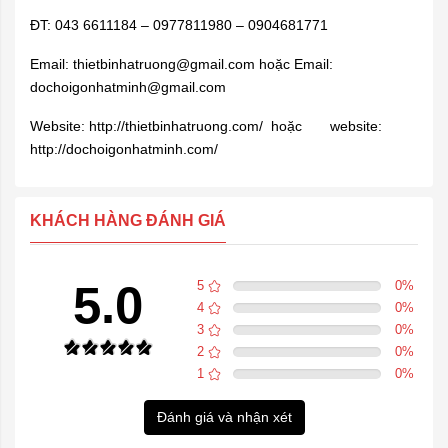
ĐT: 043 6611184 – 0977811980 – 0904681771
Email:
thietbinhatruong@gmail.com
hoặc Email:
dochoigonhatminh@gmail.com
Website: http://thietbinhatruong.com/ hoặc website:
http://dochoigonhatminh.com/
KHÁCH HÀNG ĐÁNH GIÁ
5.0
5
0
%
4
0
%
3
0
%
2
0
%
1
0
%
Đánh giá và nhận xét