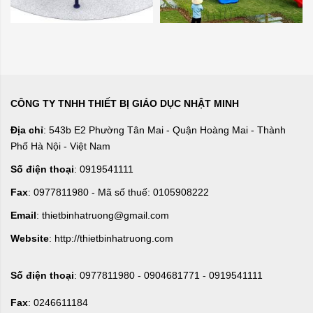
CÔNG TY TNHH THIẾT BỊ GIÁO DỤC NHẬT MINH
Địa chỉ
: 543b E2 Phường Tân Mai - Quận Hoàng Mai - Thành
Phố Hà Nội - Việt Nam
Số điện thoại
: 0919541111
Fax
: 0977811980 - Mã số thuế: 0105908222
Email
: thietbinhatruong@gmail.com
Website
: http://thietbinhatruong.com
Số điện thoại
: 0977811980 - 0904681771 - 0919541111
Fax
: 0246611184