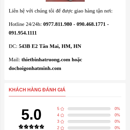
Liên hệ với chúng tôi để được giao hàng tận nơi:
Hotline 24/24h:
0977.811.980 - 090.468.1771 -
091.954.1111
ĐC:
543B E2 Tân Mai, HM, HN
Mail:
thietbinhatruong.com hoặc
dochoigonhatminh.com
KHÁCH HÀNG ĐÁNH GIÁ
5.0
5
0
%
4
0
%
3
0
%
2
0
%