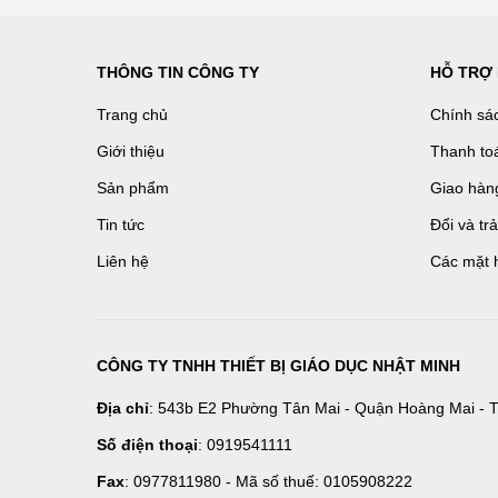
THÔNG TIN CÔNG TY
HỖ TRỢ
Trang chủ
Chính sá
Giới thiệu
Thanh to
Sản phẩm
Giao hàn
Tin tức
Đổi và tr
Liên hệ
Các mặt 
CÔNG TY TNHH THIẾT BỊ GIÁO DỤC NHẬT MINH
Địa chỉ
: 543b E2 Phường Tân Mai - Quận Hoàng Mai - T
Số điện thoại
: 0919541111
Fax
: 0977811980 - Mã số thuế: 0105908222