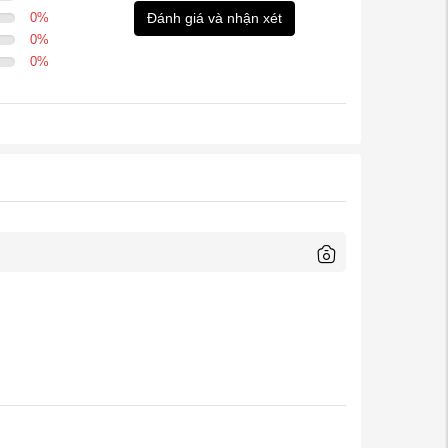
0
%
Đánh giá và nhận xét
0
%
0
%