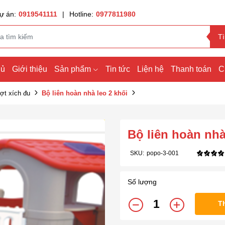
ự án:
0919541111
|
Hotline:
0977811980
T
hủ
Giới thiệu
Sản phẩm
Tin tức
Liện hệ
Thanh toán
C
ợt xích đu
Bộ liên hoàn nhà leo 2 khối
Bộ liên hoàn nhà
SKU:
popo-3-001
Số lượng
T