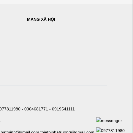
MẠNG XÃ HỘI
0977811980 - 0904681771 - 0919541111
4
nhatminh@gmail.com thietbinhatruong@gmail.com