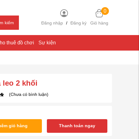
0
ìm kiếm
Đăng nhập
/
Đăng ký
Giỏ hàng
ho thuê đồ chơi
Sự kiện
 leo 2 khối
(Chưa có bình luận)
hêm giỏ hàng
Thanh toán ngay