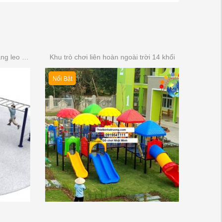
Thang leo mầm non cho trẻ (Thang leo đa năng)
Khu trò chơi liên hoàn ngoài trời 14 khối
Nổi Bật