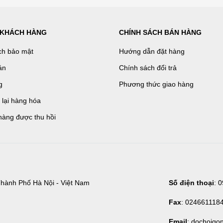
 KHÁCH HÀNG
CHÍNH SÁCH BÁN HÀNG
ch bảo mật
Hướng dẫn đặt hàng
án
Chính sách đổi trả
g
Phương thức giao hàng
ả lại hàng hóa
hàng được thu hồi
hành Phố Hà Nội - Việt Nam
Số điện thoại
: 
Fax
: 024661118
Email
: dochoigo