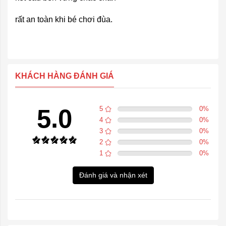
rất an toàn khi bé chơi đùa.
KHÁCH HÀNG ĐÁNH GIÁ
5.0
5
0
%
4
0
%
3
0
%
2
0
%
1
0
%
Đánh giá và nhận xét