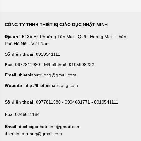
CÔNG TY TNHH THIẾT BỊ GIÁO DỤC NHẬT MINH
Địa chỉ
: 543b E2 Phường Tân Mai - Quận Hoàng Mai - Thành
Phố Hà Nội - Việt Nam
Số điện thoại
: 0919541111
Fax
: 0977811980 - Mã số thuế: 0105908222
Email
: thietbinhatruong@gmail.com
Website
: http://thietbinhatruong.com
Số điện thoại
: 0977811980 - 0904681771 - 0919541111
Fax
: 0246611184
Email
: dochoigonhatminh@gmail.com
thietbinhatruong@gmail.com